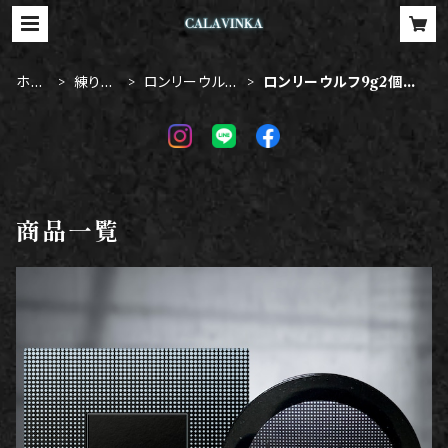
ホー
練り香
ロンリーウルフ
ロンリーウルフ9g2個セ
ム
水
9g
ット
商品一覧